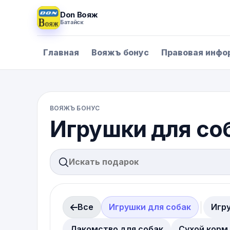
Don Вояж
Батайск
Главная
Вояжъ бонус
Правовая инфо
ВОЯЖЪ БОНУС
Игрушки для со
Все
Игрушки для собак
Игр
Лакомство для собак
Сухой корм