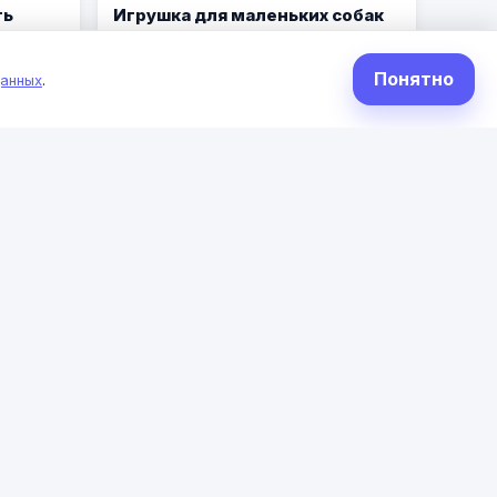
ть
Игрушка для маленьких собак
Крокодильчик с пищалкой 8см,
сный
от 3 бонуса + сервисный
Понятно
данных
.
сбор 189,00 ₽
в наличии
Нет
текса
Игрушка для собак "Три
резиновые косточки",160мм
сный
от 3 бонуса + сервисный