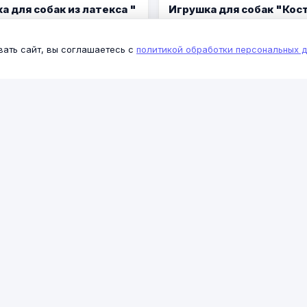
а для собак из латекса "
Игрушка для собак "Кос
к",135мм
мини",95мм
бонуса + сервисный
от 3 бонуса + серви
вать сайт, вы соглашаетесь с
политикой обработки персональных 
162,00 ₽
сбор 40,00 ₽
личии
в наличии
Нет
Войти / Регистрация
а для собак из
Игрушка для собак из ла
литой резины "Гантель
"Крокодильчик", 210мм
нная с колокольчиком",
бонуса + сервисный
от 3 бонуса + серви