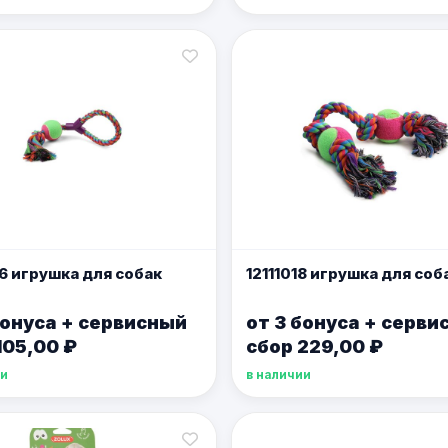
96 игрушка для собак
12111018 игрушка для соб
бонуса + сервисный
от 3 бонуса + серви
105,00 ₽
сбор 229,00 ₽
ии
в наличии