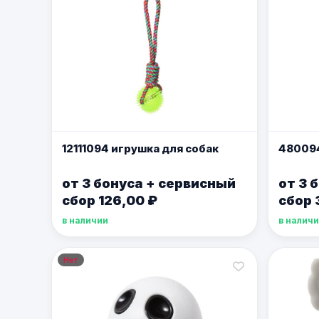
12111094 игрушка для собак
480094
от 3 бонуса + сервисный
от 3 
сбор 126,00 ₽
сбор 
в наличии
в налич
Нет