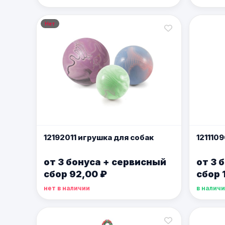
Нет
12192011 игрушка для собак
121110
от 3 бонуса + сервисный
от 3 
сбор 92,00 ₽
сбор 
нет в наличии
в налич